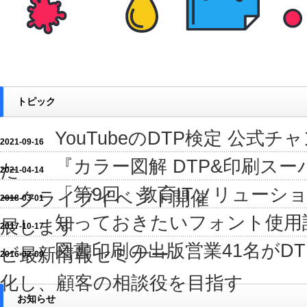
トピック
YouTubeのDTP検定 公式
2021-09-16
『カラー図解 DTP&印刷スー
た
2021-04-14
「第9回 教育ITソリューショ
ークライブイベント開催
2018-03-01
知っておきたいフォント使用
展します
2017-10-17
図書印刷の出版営業41名がD
ビ最新情報セミナー
2016-02-09
化し、顧客の相談役を目指す
お知らせ